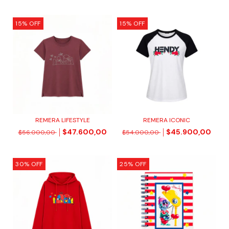
15
%
OFF
15
%
OFF
REMERA LIFESTYLE
REMERA ICONIC
$47.600,00
$45.900,00
$56.000,00
$54.000,00
30
%
OFF
25
%
OFF