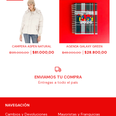
CAMPERA ASPEN NATURAL
AGENDA GALAXY GREEN
$81.000,00
$28.800,00
$135.000,00
$48.000,00
ENVIAMOS TU COMPRA
Entregas a todo el país
NAVEGACIÓN
Cambios y Devoluciones
Mayoristas y Franquicias