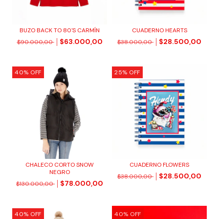
BUZO BACK TO 80'S CARMÍN
CUADERNO HEARTS
$63.000,00
$28.500,00
$90.000,00
$38.000,00
40
%
OFF
25
%
OFF
CHALECO CORTO SNOW
CUADERNO FLOWERS
NEGRO
$28.500,00
$38.000,00
$78.000,00
$130.000,00
40
%
OFF
40
%
OFF