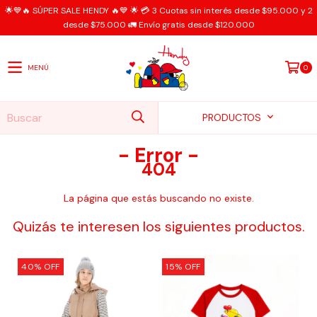
🌟💙🔥 SÚPER SALE HENDY 🔥💙 🌟 💳 3 Cuotas sin interés desde $95.000 y 2
desde $75.000 🚛 Envío gratis desde $120.000
MENÚ
0
PRODUCTOS
- Error -
404
La página que estás buscando no existe.
Quizás te interesen los siguientes productos.
40
%
OFF
15
%
OFF