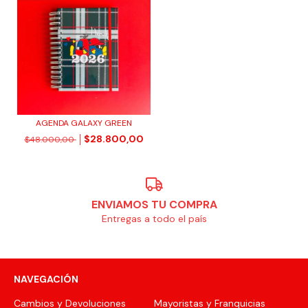
AGENDA GALAXY GREEN
$28.800,00
$48.000,00
ENVIAMOS TU COMPRA
Entregas a todo el país
NAVEGACIÓN
Cambios y Devoluciones
Mayoristas y Franquicias