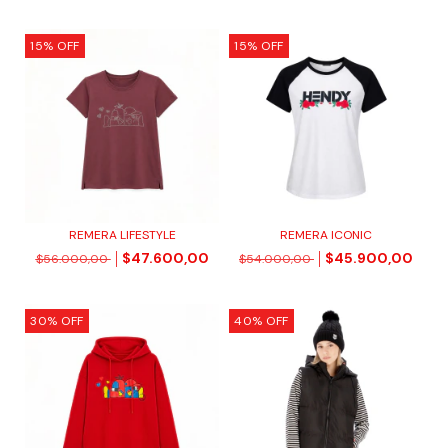
15
%
OFF
15
%
OFF
REMERA LIFESTYLE
REMERA ICONIC
$47.600,00
$45.900,00
$56.000,00
$54.000,00
30
%
OFF
40
%
OFF