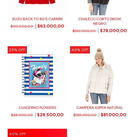
BUZO BACK TO 80'S CARMÍN
CHALECO CORTO SNOW
NEGRO
$63.000,00
$90.000,00
$78.000,00
$130.000,00
25
%
OFF
40
%
OFF
CUADERNO FLOWERS
CAMPERA ASPEN NATURAL
$28.500,00
$81.000,00
$38.000,00
$135.000,00
40
%
OFF